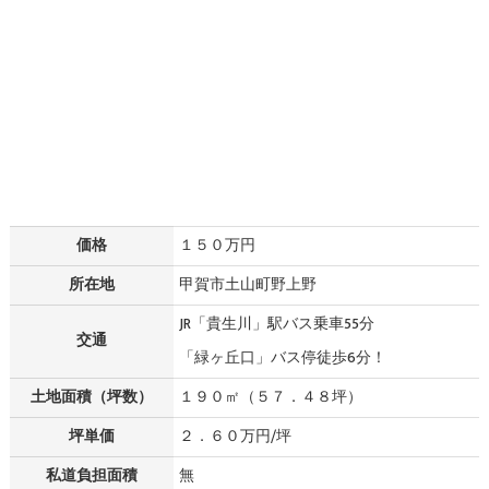
価格
１５０万円
所在地
甲賀市土山町野上野
JR「貴生川」駅バス乗車55分
交通
「緑ヶ丘口」バス停徒歩6分！
土地面積（坪数）
１９０㎡（５７．４８坪）
坪単価
２．６０万円/坪
私道負担面積
無