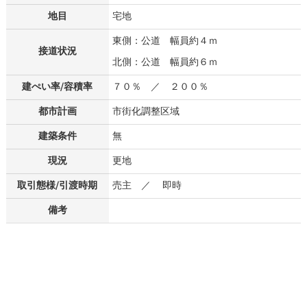
地目
宅地
東側：公道 幅員約４ｍ
接道状況
北側：公道 幅員約６ｍ
建ぺい率/容積率
７０％ ／ ２００％
都市計画
市街化調整区域
建築条件
無
現況
更地
取引態様/引渡時期
売主 ／ 即時
備考