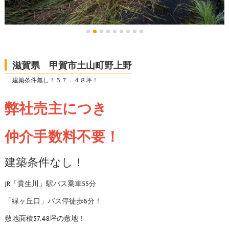
滋賀県 甲賀市土山町野上野
建築条件無し！５７．４８坪！
弊社売主につき
仲介手数料不要！
建築条件なし！
JR「貴生川」駅バス乗車55分
「緑ヶ丘口」バス停徒歩6分！
敷地面積57.48坪の敷地！