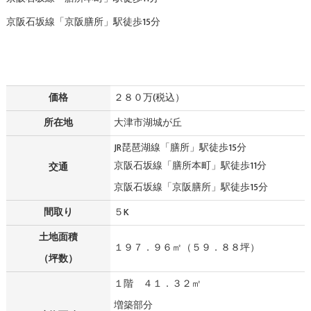
京阪石坂線「京阪膳所」駅徒歩15分
価格
２８０万(税込）
所在地
大津市湖城が丘
JR琵琶湖線「膳所」駅徒歩15分
京阪石坂線「膳所本町」駅徒歩11分
交通
京阪石坂線「京阪膳所」駅徒歩15分
間取り
５K
土地面積
１９７．９６㎡（５９．８８坪）
（坪数）
１階 ４１．３２㎡
増築部分