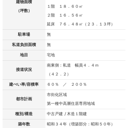
建物面積
１階 １８．６０㎡
（坪数）
２階 １６．５６㎡
延床 ７６．４８㎡（２３．１３坪）
駐車場
無
私道負担面積
無
地目
宅地
南東側：私道 幅員４．４ｍ
接道状況
（４２．２）
建ぺい率/容積率
６０％ ／ ２００％
市街化区域
都市計画
第一種中高層住居専用地域
種別/構造
中古戸建 / 木造１階建
築年数
昭和３４年（増築部分：昭和５０年）