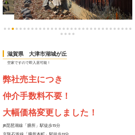
滋賀県 大津市湖城が丘
空家ですので即入居可能！
弊社売主につき
仲介手数料不要！
大幅価格変更しました！
JR琵琶湖線「膳所」駅徒歩15分
京阪石坂線「膳所本町」駅徒歩11分