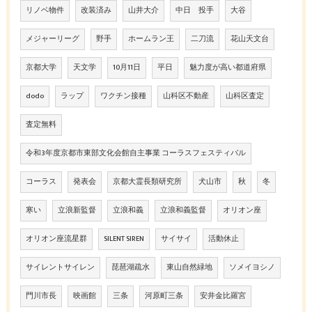
リノベ物件
改装済み
山井大介
中日 投手
大谷
メジャーリーグ
野手
ホームラン王
二刀流
花山天文台
京都大学
天文学
10月11日
平日
魅力度が高い都道府県
dodo
ラップ
ワクチン接種
山科区不動産
山科区査定
査定無料
令和3年度京都市東部文化会館自主事業 コーラスフェスティバル
コーラス
発表会
京都大霊長類研究所
犬山市
秋
冬
寒い
立浪新監督
立浪和義
立浪和義監督
オリオン座
オリオン座流星群
SILENT SIREN
サイサイ
活動休止
サイレントサイレン
琵琶湖疏水
東山自然緑地
ソメイヨシノ
門川市長
映画館
三条
河原町三条
安井金比羅宮