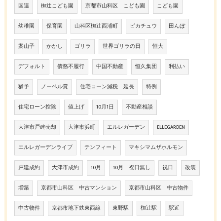
国連
椥辻こども園
京都市山科区 こども園
こども園
幼稚園
保育園
山科区椥辻西浦町
ピカチュウ
田んぼ
案山子
かかし
ゴリラ
世界ゴリラの日
恒大
デフォルト
債務不履行
中国不動産
恒久集団
利払い
猶予
ノーベル賞
住宅ローン減税 延長
特例
住宅ローン控除
値上げ
10月1日
不動産相談
大津市戸建売却
大津市浜町
エルレガーデン
ELLEGARDEN
エルレガーデンライブ
テンフィート
マキシマムザホルモン
戸建成約
大津市成約
10月
10月 祝日無し
祝日
改装
増築
京都市山科区 中古マンション
京都市山科区 中古物件
中古物件
京都市地下鉄東西線
東野駅
椥辻駅
駅近