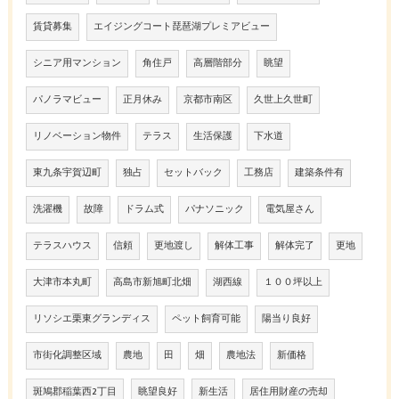
賃貸募集
エイジングコート琵琶湖プレミアビュー
シニア用マンション
角住戸
高層階部分
眺望
パノラマビュー
正月休み
京都市南区
久世上久世町
リノベーション物件
テラス
生活保護
下水道
東九条宇賀辺町
独占
セットバック
工務店
建築条件有
洗濯機
故障
ドラム式
パナソニック
電気屋さん
テラスハウス
信頼
更地渡し
解体工事
解体完了
更地
大津市本丸町
高島市新旭町北畑
湖西線
１００坪以上
リソシエ栗東グランディス
ペット飼育可能
陽当り良好
市街化調整区域
農地
田
畑
農地法
新価格
斑鳩郡稲葉西2丁目
眺望良好
新生活
居住用財産の売却