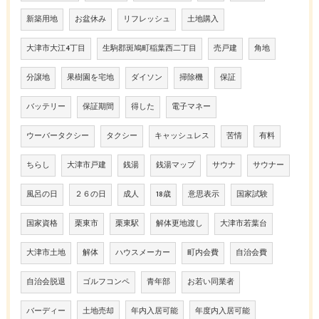
新築用地
お盆休み
リフレッシュ
土地購入
大津市大江4丁目
生駒郡斑鳩町稲葉西二丁目
売戸建
角地
分譲地
果樹園を宅地
ダイソン
掃除機
保証
バッテリー
保証期間
得した
電子マネー
ウーバータクシー
タクシー
キャッシュレス
苦情
有料
ちらし
大津市戸建
銭湯
銭湯マップ
サウナ
サウナー
風呂の日
２６の日
成人
18歳
意思表示
国家試験
国家資格
栗東市
栗東駅
解体更地渡し
大津市若葉台
大津市土地
解体
ハウスメーカー
町内会費
自治会費
自治会脱退
ゴルフコンペ
青年部
お若い同業者
バーディー
土地売却
年内入居可能
年度内入居可能