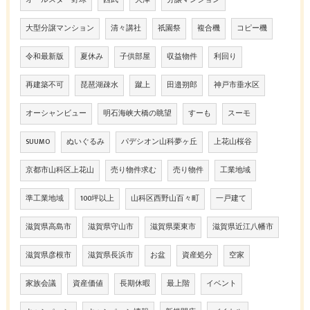
オールスター野球
西武
大津
分譲マンション
大型分譲マンション
清々講社
祇園祭
複合機
コピー機
令和最新版
夏休み
子供部屋
収益物件
利回り
再建築不可
琵琶湖疎水
蹴上
田邉朔郎
神戸市垂水区
オーシャンビュー
明石海峡大橋の眺望
すーも
スーモ
SUUMO
ぬいぐるみ
パデシオン山科夢ヶ丘
上花山桜谷
京都市山科区上花山
売り物件求む
売り物件
工業地域
準工業地域
100坪以上
山科区西野山百々町
一戸建て
滋賀県高島市
滋賀県守山市
滋賀県栗東市
滋賀県近江八幡市
滋賀県彦根市
滋賀県長浜市
お盆
資産処分
空家
家族会議
資産価値
長期休暇
最上階
イベント