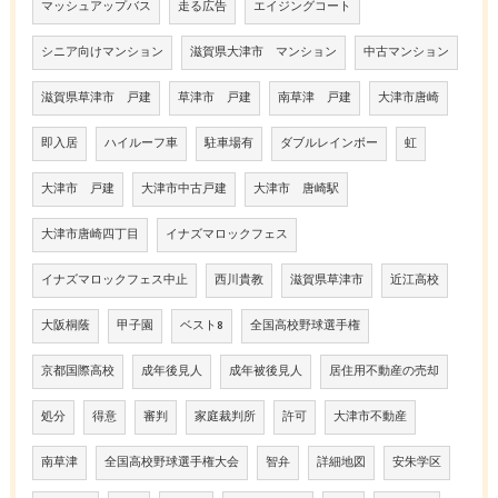
マッシュアップバス
走る広告
エイジングコート
シニア向けマンション
滋賀県大津市 マンション
中古マンション
滋賀県草津市 戸建
草津市 戸建
南草津 戸建
大津市唐崎
即入居
ハイルーフ車
駐車場有
ダブルレインボー
虹
大津市 戸建
大津市中古戸建
大津市 唐崎駅
大津市唐崎四丁目
イナズマロックフェス
イナズマロックフェス中止
西川貴教
滋賀県草津市
近江高校
大阪桐蔭
甲子園
ベスト8
全国高校野球選手権
京都国際高校
成年後見人
成年被後見人
居住用不動産の売却
処分
得意
審判
家庭裁判所
許可
大津市不動産
南草津
全国高校野球選手権大会
智弁
詳細地図
安朱学区