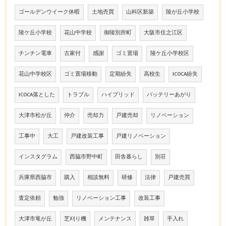
ゴールデンウイーク休暇
土地売買
山科区新築
陵が丘小学校
陵ケ丘小学校
花山中学校
御陵別所町
大阪市住之江区
チンチン電車
古家付
感謝
ゴミ置場
陵ケ丘小学校区
花山中学校区
ゴミ置場移動
定期紛失
高校生
ICOCA紛失
ICOCA落とした
トラブル
ハイブリッド
バッテリーあがり
大津市松が丘
仲介
売却力
戸建売却
リノベーション
工事中
大工
戸建改装工事
戸建リノベーション
インスタグラム
西脇市野中町
田舎暮らし
別荘
兵庫県西脇市
購入
相談無料
研修
法律
戸建売買
査定依頼
勉強
リノベーション工事
改装工事
大津市竜が丘
芝刈り機
メンテナンス
雑草
手入れ