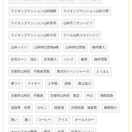
ライオンズマンション山科御陵
ライオンズマンション山科小野
ライオンズマンション山科音羽
山科不二サンハイツ
ライオンズマンション山科大宅
ラール山科スカイハイツ
山科ハイツ
山科椥辻団地A棟
山科椥辻団地
物件購入
住宅ローン 流れ
住宅購入
パンク
修理
物件買取
京都市山科区 不動産買取
東京卍リベンジャーズ
とうまん
東リベ
マイキー
上半期
資格
善は急げ
京都市山科区 不動産
京都市山科区 査定
中止
湖西道路
滋賀県 渋滞
びわこ
琵琶湖
渋滞回避 滋賀県
梅雨明け
熱い
暑い
コーヒー
アイス
オールスター