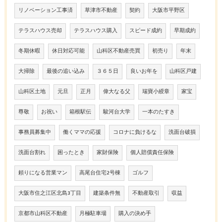
リノベーション工事済
草津市不動産
契約
大阪市平野区
テラスハウス売却
テラスハウス購入
スピード成約
早期成約
冬期休暇
休日対応可能
山科区不動産売買
初売り
年末
大掃除
最後の追い込み
３６５日
良いお年を
山科区戸建
山科区土地
元旦
正月
偉大なる父
瑞寶小綬章
家宝
尊敬
お祝い
箱根駅伝
駿河台大学
一本のたすき
事務員募集中
働くママの応援
コロナに負けるな
洗面台破損
洗面台割れ
困ったとき
家財保険
個人賠償責任保険
頼りになる営業マン
高尾台住宅2号棟
ゴルフ
大阪市住之江区北島3丁目
建築条件無
不動産取引
収益
京都市山科区不動産
月極駐車場
購入の決め手