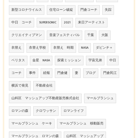
新型コロナウイルス
住宅ローン破綻
門倉コーチ
失踪
中日 コーチ
SUPERSONIC
2021
来日アーティスト
クリエイティブマン
音楽フェスティバル
千葉
大阪
衣替え
衣替え学校
衣替え 時期
NASA
ダビンチ＋
ベリタス
金星 NASA
探索ミッション
宇宙兄弟
中日
コーチ
事件
続報
門倉健
妻
ブログ
門倉民江
横浜で発見
不動産会社
山科区 マッシュアップ不動産販売株式会社
マールブランシュ
ロマンの森
クロワッサン
ロマンライフ
マールブランシュ ケーキ
マールブランシュ 移動販売
マールブランシュ ロマンの森
山科区 マッシュアップ