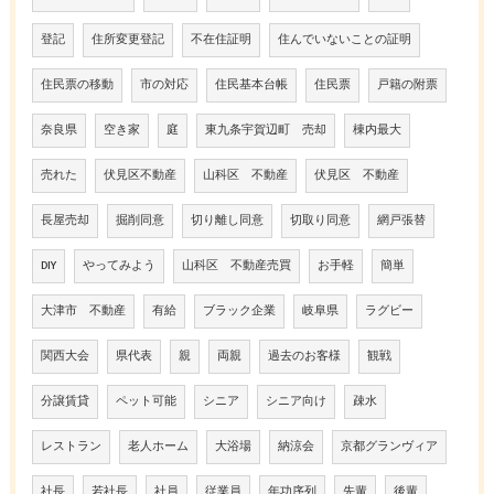
登記
住所変更登記
不在住証明
住んでいないことの証明
住民票の移動
市の対応
住民基本台帳
住民票
戸籍の附票
奈良県
空き家
庭
東九条宇賀辺町 売却
棟内最大
売れた
伏見区不動産
山科区 不動産
伏見区 不動産
長屋売却
掘削同意
切り離し同意
切取り同意
網戸張替
DIY
やってみよう
山科区 不動産売買
お手軽
簡単
大津市 不動産
有給
ブラック企業
岐阜県
ラグビー
関西大会
県代表
親
両親
過去のお客様
観戦
分譲賃貸
ペット可能
シニア
シニア向け
疎水
レストラン
老人ホーム
大浴場
納涼会
京都グランヴィア
社長
若社長
社員
従業員
年功序列
先輩
後輩