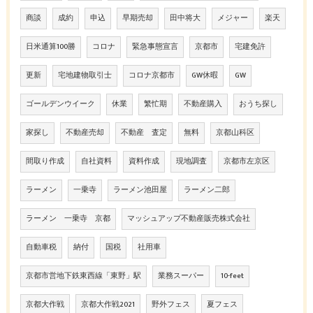
商談
成約
申込
早期売却
田中将大
メジャー
楽天
日米通算100勝
コロナ
緊急事態宣言
京都市
宅建免許
更新
宅地建物取引士
コロナ京都市
GW休暇
GW
ゴールデンウイーク
休業
繁忙期
不動産購入
おうち探し
家探し
不動産売却
不動産 査定
無料
京都山科区
間取り作成
自社資料
資料作成
現地調査
京都市左京区
ラーメン
一乗寺
ラーメン池田屋
ラーメン二郎
ラーメン 一乗寺 京都
マッシュアップ不動産販売株式会社
自動車税
納付
国税
社用車
京都市営地下鉄東西線「東野」駅
業務スーパー
10-feet
京都大作戦
京都大作戦2021
野外フェス
夏フェス