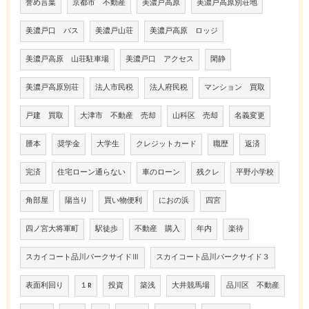
誉め言葉
京都市 不動産
美濃戸高原
美濃戸高原別荘地
美濃戸口 バス
美濃戸山荘
美濃戸高原 ロッジ
美濃戸高原 山荘駐車場
美濃戸口 アクセス
閑静
美濃戸高原別荘
法人市民税
法人府民税
マンション 買取
戸建 買取
大津市 不動産 売却
山科区 売却
名義変更
謄本
奨学金
大学生
クレジットカード
職歴
返済
完済
住宅ローン通らない
車のローン
残クレ
平野小学校
角部屋
陽当り
買い物便利
におの浜
四宮
四ノ宮大将軍町
駅徒歩
不動産 購入
年内
楽待
スカイコート品川パークサイドⅢ
スカイコート品川パークサイド３
表面利回り
１R
投資
築浅
大井競馬場
品川区 不動産