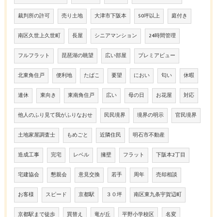
裁判所の許可
売り土地
大津市下阪本
50坪以上
庭付き
南区久世上久世町
長屋
シニアマンション
24時間管理
フルフラット
琵琶湖の眺望
広い部屋
プレミアビュー
北東角住戸
便利地
たばこ
要望
におい
匂い
休暇
連休
東向き
東南角住戸
広い
母の日
お花屋
対応
他人のふり見て我がふりなおせ
民民境界
境界の明示
官民境界
土地家屋調査士
もめごと
近隣住民
明石市不動産
造成工事
完宅
レベル
擁壁
フラット
下阪本2丁目
宅建協会
懇親会
意見交換
若手
周年
売却相談
お客様
スピード
京都駅
３０坪
南区東九条宇賀辺町
京都駅まで徒歩
買替え
竜が丘
平野小学校区
名変