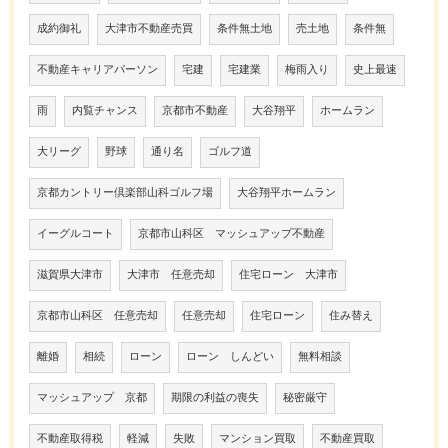
成約御礼
大津市不動産売買
条件無土地
売土地
条件無
不動産キャリアパーソン
宅建
宅建業
梅雨入り
史上最速
雨
内覧チャンス
京都市不動産
大谷翔平
ホームラン
大リーグ
野球
通り名
ゴルフ道
京都カントリー倶楽部山科ゴルフ場
大谷翔平ホームラン
イーグルコート
京都市山科区 マッシュアップ不動産
滋賀県大津市
大津市 任意売却
住宅ローン 大津市
京都市山科区 任意売却
任意売却
住宅ローン
住み替え
離婚
相続
ローン
ローン しんどい
無料相談
マッシュアップ 京都
期限の利益の喪失
秘密厳守
不動産取得税
軽減
失敗
マンション買取
不動産買取