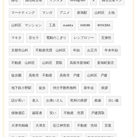
踊る
踊る経営者
インスタ
Instagram
X
踊る営業マン
マーケティング
マンガ
アニメ
新旭駅
山科区 土地
山科区 マンション
工具
makita
HiKOKI
KYOCERA
マキタ
京セラ
電動のこぎり
レシプロソー
互換性
京都市山科
不動産売買 山科区
年始
お正月
年末年始
不動産 山科区
山科区 買取
高島市新旭町
新旭町新庄
徒歩圏
高島市 不動産
高島市 戸建
山科区 戸建
地下鉄小野駅
徒歩
仲介手数料無料
新年会
挨拶
話が長い
老人
お偉いさん
乾杯の挨拶
銀歯
白い歯
保険適応
歯医者
安い
不動産 売買
戸建買取
大津市錦織
大津京
近江神宮前
不動産 売却
言葉