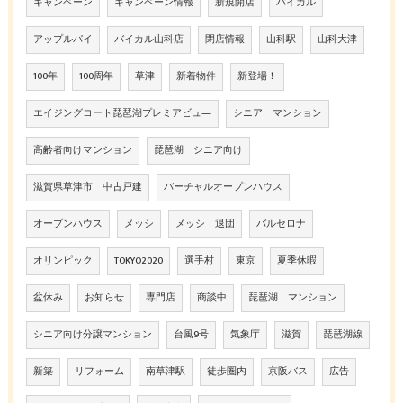
キャンペーン
キャンペーン情報
新規開店
バイカル
アップルパイ
バイカル山科店
閉店情報
山科駅
山科大津
100年
100周年
草津
新着物件
新登場！
エイジングコート琵琶湖プレミアビュ―
シニア マンション
高齢者向けマンション
琵琶湖 シニア向け
滋賀県草津市 中古戸建
バーチャルオープンハウス
オープンハウス
メッシ
メッシ 退団
バルセロナ
オリンピック
TOKYO2020
選手村
東京
夏季休暇
盆休み
お知らせ
専門店
商談中
琵琶湖 マンション
シニア向け分譲マンション
台風9号
気象庁
滋賀
琵琶湖線
新築
リフォーム
南草津駅
徒歩圏内
京阪バス
広告