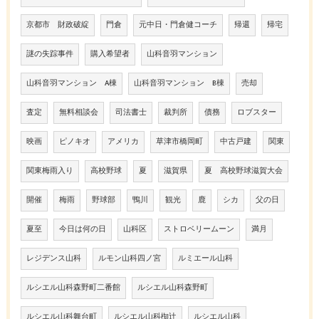
京都市 財政破綻
門倉
元中日・門倉健コーチ
帰還
帰宅
謎の失踪事件
購入希望者
山科音羽マンション
山科音羽マンション A棟
山科音羽マンション B棟
売却
査定
無料相談会
司法書士
裁判所
債務
ロブスター
映画
ピノキオ
アメリカ
草津市橋岡町
中古戸建
関東
関東梅雨入り
高校野球
夏
滋賀県
夏 高校野球滋賀大会
開催
梅雨
野球部
鴨川
観光
鹿
シカ
父の日
夏至
今日は何の日
山科区
ストロベリームーン
満月
レジデンス山科
ルモン山科四ノ宮
ルミエール山科
ルシエル山科森野町二番館
ルシエル山科森野町
ルシエル山科舞台町
ルシエル山科椥辻
ルシエル山科