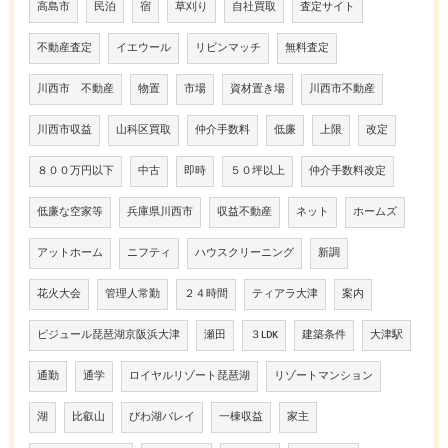
高島市
民泊
宿
草刈り
自社買取
査定サイト
不動産査定
イエウール
リビンマッチ
無料査定
川西市 不動産
物置
市場
資材置き場
川西市不動産
川西市収益
山科区買取
仲介手数料
低廉
上限
改定
８００万円以下
中古
即時
５０坪以上
仲介手数料改定
低廉な空家等
兵庫県川西市
収益不動産
ネット
ホームズ
アットホーム
ニフティ
ハウスクリーニング
新調
花火大会
管理人常勤
２４時間
ティアラ大津
案内
ビジュール琵琶湖京阪浜大津
瀬田
３LDK
建築条件
大津駅
通勤
通学
ロイヤルリゾート琵琶湖
リゾートマンション
湖
比叡山
びわ湖バレイ
一棟収益
家主