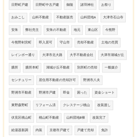
日野町戸建
日野町中古戸建
御陵
諸羽神社
お祭り
おみこし
山科不動産
不動産販売
山科団地A
大津市石山寺
安朱
弊社売主
安朱の不動産
地元
東山区
今熊野
今熊野剣宮町
即入居可
守山市
売却不動産
土地の売買
レインボー通り
大津市北大路
大手不動産会社
大津市湖城が丘
膳所
膳所本町
湖城が丘不動産
別所町の売却
一般媒介
センチュリー
居住用不動産の売却許可
野洲市八夫
野洲市不動産
野洲市戸建
即金
困った
資金ショート
東野森野町
リフォーム済
クレステージ桃山
改装渡し
伏見区桃山町
桃山町不動産
山科団地B棟
改装完了
給湯器新調
内装
京都市戸建て
戸建て売却
免許