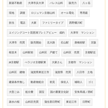
新築不動産
大津市浜大津
パレス山科
販売力
八ヶ岳
現地
調査
ロジュマン京都山科
オール電化
専用庭
担当
電話
大家
ファミリータイプ
西野櫃川町
エイジングコート琵琶湖プレミアビュー 成約
大津市 マンション
大津市 売買
販売開始
北大路
石山駅
唐橋前駅
京阪
桜並木
山科駅前
山科区 戸建て
山科区 売買
京都駅近
JR京都駅
べラジオ京都駅東
大家さん
京都市 マンション
山科区 建物
滋賀県東近江市
滋賀県 売買
八日市 土地
建築条件無し
動産物処分
初見
保佐人
補助人
ゴミ
大型ごみ
処分費
国宝
国の重要文化財
安朱馬場ノ西町
疎水の桜
山科区売買
蒲生郡日野町
東近江市
日野町