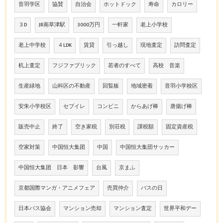
音羽学区
協賛
自治会
ホットドック
寿命
カロリー
３D
JR南草津駅
3000万円
一軒家
老上小学校
老上中学校
４LDK
賃貸
引っ越し
現地査定
訪問査定
机上査定
フジファブリック
若者のすべて
高校 音楽
生産緑地
山科区の不動産
回覧板
地域密着
音羽小学校区
安朱小学校区
セブイレ
コンビニ
からあげ棒
唐揚げ棒
販売中止
終了
空き家税
別荘税
課税額
固定資産税
空家対策
中国恒大集团
中国
中国恒大集団サッカー
中国恒大集团 日本 影響
台風
京まふ
京都国際マンガ・アニメフェア
売買仲介
バスの日
日本バス協会
マンション売却
マンション査定
世界平和デー