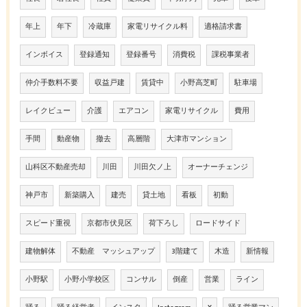
年上
年下
冷蔵庫
家電リサイクル料
適格請求書
インボイス
登録通知
登録番号
消費税
課税事業者
仲介手数料不要
収益戸建
賃貸中
小野高芝町
駐車場
レイクビュー
介護
エアコン
家電リサイクル
費用
手間
動産物
撤去
高層階
大津市マンション
山科区不動産売却
川田
川田欠ノ上
オーナーチェンジ
神戸市
新築購入
建売
貸土地
看板
初動
スピード重視
京都市伏見区
荷下ろし
ロードサイド
建物解体
不動産 マッシュアップ
3階建て
木造
新情報
小野駅
小野小学校区
コンサル
倒産
営業
ライン