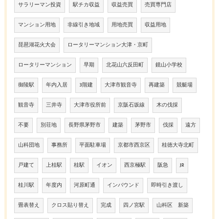
サラリーマン投資
駅チカ収益
収益売買
売買専門店
マンション用地
非線引き地域
用地売買
収益用地
琵琶湖花火大会
ロータリーマンション大津・京町
ロータリーマンション
早期
北花山六反田町
鏡山小学校
御陵駅
年内入居
3階建
大津市観音寺
再建築
競艇場
観音寺
三井寺
大津市役所前
京阪石坂線
木の伐採
不要
別荘地
長野県茅野市
建築
茅野市
伐採
遠方
山科団地
事務所
平面駐車場
京都市西京区
桂徳大寺北町
戸建て
上桂駅
桂駅
イオン
西京極駅
阪急
JR
桂川駅
年度内
河原町通
インバウンド
即時引き渡し
畳表替え
クロス貼り替え
完成
四ノ宮駅
山科区 新築