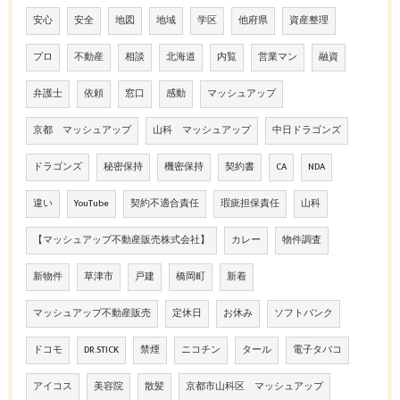
安心
安全
地図
地域
学区
他府県
資産整理
プロ
不動産
相談
北海道
内覧
営業マン
融資
弁護士
依頼
窓口
感動
マッシュアップ
京都 マッシュアップ
山科 マッシュアップ
中日ドラゴンズ
ドラゴンズ
秘密保持
機密保持
契約書
CA
NDA
違い
YouTube
契約不適合責任
瑕疵担保責任
山科
【マッシュアップ不動産販売株式会社】
カレー
物件調査
新物件
草津市
戸建
橋岡町
新着
マッシュアップ不動産販売
定休日
お休み
ソフトバンク
ドコモ
DR.STICK
禁煙
ニコチン
タール
電子タバコ
アイコス
美容院
散髪
京都市山科区 マッシュアップ