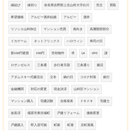
縁結び
縁切り
奈良県吉野郡上北山村大字白川
売主
買取
希望価格
アルピー酒井結婚
アルピー
酒井
リソシエ山科椥辻
マンション売買
南向き
高層階部部分
イカゲーム
ネットフリックス
ハロウィン
寿司の日
新500円硬貨
500円
売却物件
求
LA
UFO
謎
ロサンゼルス
三条通
歩行者天国
三条通り
腸活
アダムスキー式腸活法
立冬
鍋の日
コロナ対策
銀行
金融機関
対応の変更
現金決済
山科区マンション
マンション購入
宅建試験
合格発表
ドキドキ
宅建士
改装済
橿原市東坊城町
戸建リフォーム
価格変更
戸建購入
即入居可能
町家
町屋
京町屋風